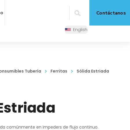
co
Contáctanos
English
onsumibles Tubería
Ferritas
Sólida Estriada
Estriada
usada comúnmente en impeders de flujo continuo.